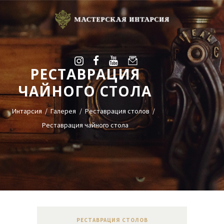
РЕСТАВРАЦИЯ
УСЛУГИ
ЧАЙНОГО СТОЛА
ГАЛЕРЕЯ
ОЦЕНКА
Интарсия
Галерея
Реставрация столов
О НАС
Реставрация чайного стола
БЛОГ
КОНТАКТЫ
+38(068)95-45-535
Viber
Telegram
РЕСТАВРАЦИЯ СТОЛОВ