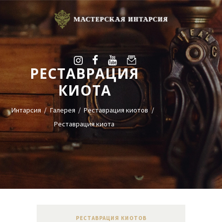
РЕСТАВРАЦИЯ
УСЛУГИ
КИОТА
ГАЛЕРЕЯ
ОЦЕНКА
Интарсия
Галерея
Реставрация киотов
О НАС
Реставрация киота
БЛОГ
КОНТАКТЫ
+38(068)95-45-535
Viber
Telegram
РЕСТАВРАЦИЯ КИОТОВ