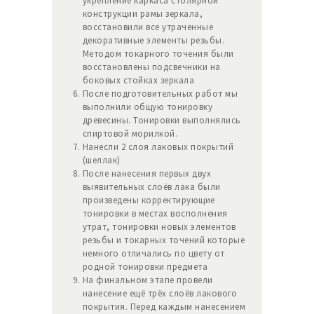
укрепление каркаса столярной
конструкции рамы зеркала,
восстановили все утраченные
декоративные элементы резьбы.
Методом токарного точения были
восстановлены подсвечники на
боковых стойках зеркала
После подготовительных работ мы
выполнили общую тонировку
древесины. Тонировки выполнялись
спиртовой морилкой.
Нанесли 2 слоя лаковых покрытий
(шеллак)
После нанесения первых двух
выявительных слоёв лака были
произведены корректирующие
тонировки в местах восполнения
утрат, тонировки новых элементов
резьбы и токарных точений которые
немного отличались по цвету от
родной тонировки предмета
На финальном этапе провели
нанесение ещё трёх слоёв лакового
покрытия. Перед каждым нанесением