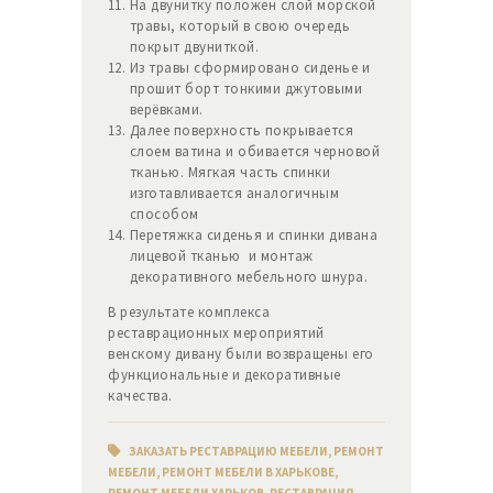
На двунитку положен слой морской
травы, который в свою очередь
покрыт двуниткой.
Из травы сформировано сиденье и
прошит борт тонкими джутовыми
верёвками.
Далее поверхность покрывается
слоем ватина и обивается черновой
тканью. Мягкая часть спинки
изготавливается аналогичным
способом
Перетяжка сиденья и спинки дивана
лицевой тканью и монтаж
декоративного мебельного шнура.
В результате комплекса
реставрационных мероприятий
венскому дивану были возвращены его
функциональные и декоративные
качества.
ЗАКАЗАТЬ РЕСТАВРАЦИЮ МЕБЕЛИ
,
РЕМОНТ
МЕБЕЛИ
,
РЕМОНТ МЕБЕЛИ В ХАРЬКОВЕ
,
РЕМОНТ МЕБЕЛИ ХАРЬКОВ
,
РЕСТАВРАЦИЯ
,