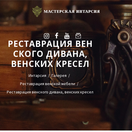
РЕСТАВРАЦИЯ ВЕН
УСЛУГИ
СКОГО ДИВАНА,
ГАЛЕРЕЯ
ВЕНСКИХ КРЕСЕЛ
ОЦЕНКА
О НАС
Интарсия
Галерея
БЛОГ
Реставрация венской мебели
КОНТАКТЫ
Реставрация венского дивана, венских кресел
+38(068)95-45-535
Viber
Telegram