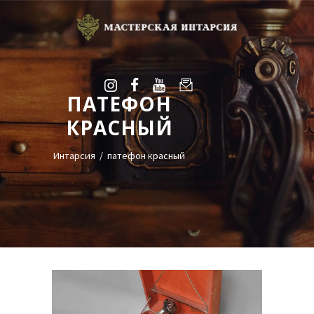
ПАТЕФОН
УСЛУГИ
КРАСНЫЙ
ГАЛЕРЕЯ
ОЦЕНКА
Интарсия
патефон красный
О НАС
БЛОГ
КОНТАКТЫ
+38(068)95-45-535
Viber
Telegram