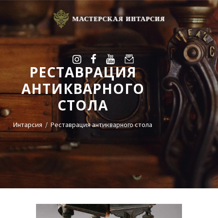
РЕСТАВРАЦИЯ
УСЛУГИ
АНТИКВАРНОГО
ГАЛЕРЕЯ
СТОЛА
ОЦЕНКА
О НАС
Интарсия
Реставрация антикварного стола
БЛОГ
КОНТАКТЫ
+38(068)95-45-535
Viber
Telegram