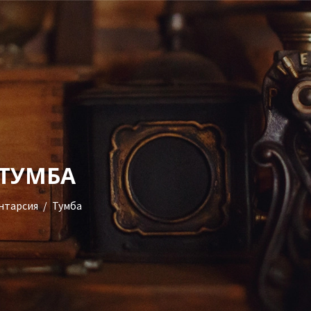
УСЛУГИ
ГАЛЕРЕЯ
ОЦЕНКА
О НАС
+38(068)95-45-535
БЛОГ
ТУМБА
Viber
КОНТАКТЫ
нтарсия
Тумба
Telegram