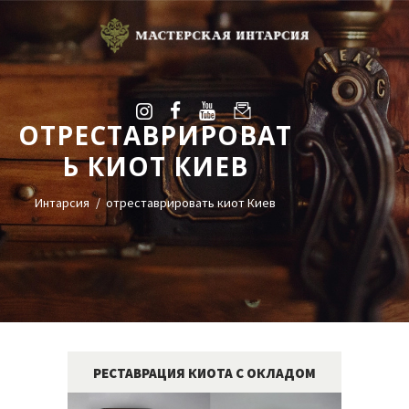
ОТРЕСТАВРИРОВАТ
УСЛУГИ
Ь КИОТ КИЕВ
ГАЛЕРЕЯ
ОЦЕНКА
Интарсия
отреставрировать киот Киев
О НАС
БЛОГ
КОНТАКТЫ
+38(068)95-45-535
Viber
РЕСТАВРАЦИЯ КИОТА С ОКЛАДОМ
Telegram