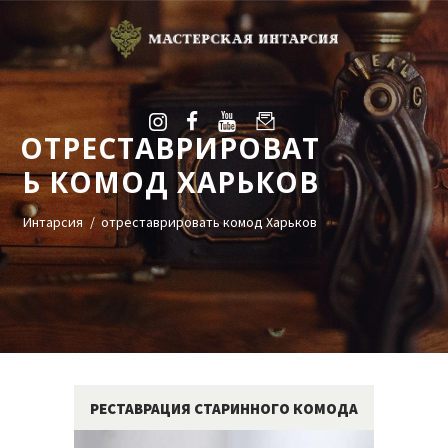
ОТРЕСТАВРИРОВАТ
УСЛУГИ
Ь КОМОД ХАРЬКОВ
ГАЛЕРЕЯ
ОЦЕНКА
Интарсия
отреставрировать комод Харьков
О НАС
БЛОГ
КОНТАКТЫ
+38(068)95-45-535
Viber
РЕСТАВРАЦИЯ СТАРИННОГО КОМОДА
Telegram