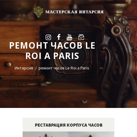
РЕМОНТ ЧАСОВ LE
УСЛУГИ
ROI A PARIS
ГАЛЕРЕЯ
ОЦЕНКА
Интарсия
ремонт часов Le Roi a Paris
О НАС
БЛОГ
КОНТАКТЫ
+38(068)95-45-535
Viber
РЕСТАВРАЦИЯ КОРПУСА ЧАСОВ
Telegram