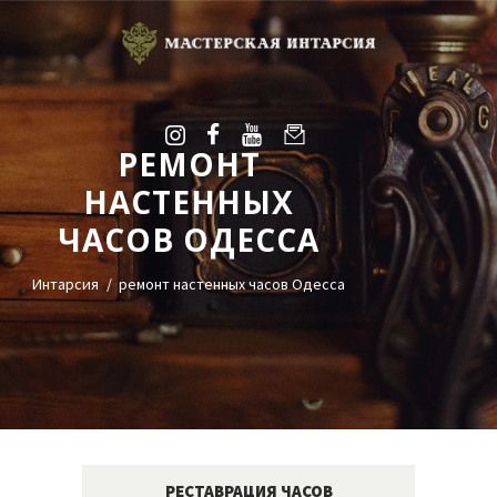
РЕМОНТ
УСЛУГИ
НАСТЕННЫХ
ГАЛЕРЕЯ
ЧАСОВ ОДЕССА
ОЦЕНКА
О НАС
Интарсия
ремонт настенных часов Одесса
БЛОГ
КОНТАКТЫ
+38(068)95-45-535
Viber
Telegram
РЕСТАВРАЦИЯ ЧАСОВ