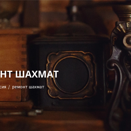
УСЛУГИ
ГАЛЕРЕЯ
ОЦЕНКА
О НАС
+38(068)95-45-535
БЛОГ
НТ ШАХМАТ
Viber
КОНТАКТЫ
сия
ремонт шахмат
Telegram