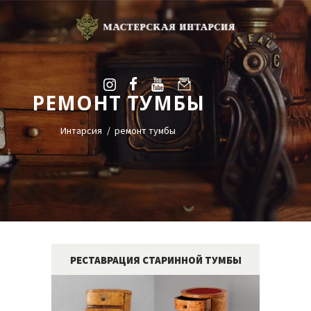
РЕМОНТ ТУМБЫ
УСЛУГИ
ГАЛЕРЕЯ
Интарсия
ремонт тумбы
ОЦЕНКА
О НАС
БЛОГ
КОНТАКТЫ
+38(068)95-45-535
РЕСТАВРАЦИЯ СТАРИННОЙ ТУМБЫ
Viber
Telegram