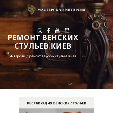
РЕМОНТ ВЕНСКИХ
УСЛУГИ
СТУЛЬЕВ КИЕВ
ГАЛЕРЕЯ
ОЦЕНКА
Интарсия
ремонт венских стульев Киев
О НАС
БЛОГ
КОНТАКТЫ
+38(068)95-45-535
Viber
РЕСТАВРАЦИЯ ВЕНСКИХ СТУЛЬЕВ
Telegram