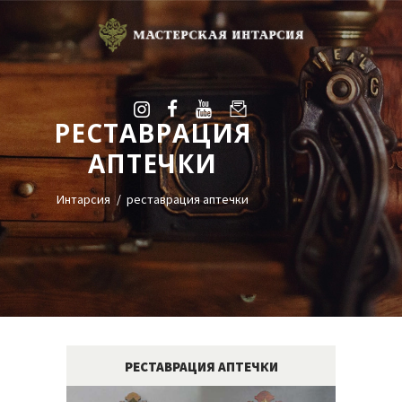
РЕСТАВРАЦИЯ
УСЛУГИ
АПТЕЧКИ
ГАЛЕРЕЯ
ОЦЕНКА
Интарсия
реставрация аптечки
О НАС
БЛОГ
КОНТАКТЫ
+38(068)95-45-535
Viber
РЕСТАВРАЦИЯ АПТЕЧКИ
Telegram