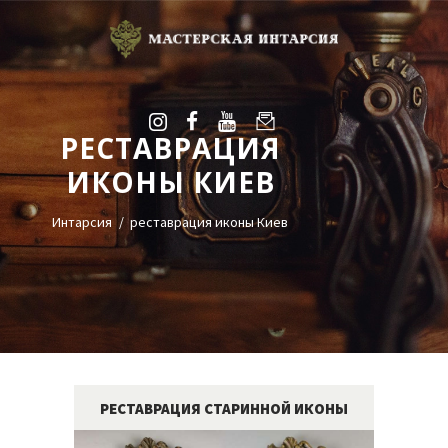
РЕСТАВРАЦИЯ
УСЛУГИ
ИКОНЫ КИЕВ
ГАЛЕРЕЯ
ОЦЕНКА
Интарсия
реставрация иконы Киев
О НАС
БЛОГ
КОНТАКТЫ
+38(068)95-45-535
Viber
РЕСТАВРАЦИЯ СТАРИННОЙ ИКОНЫ
Telegram