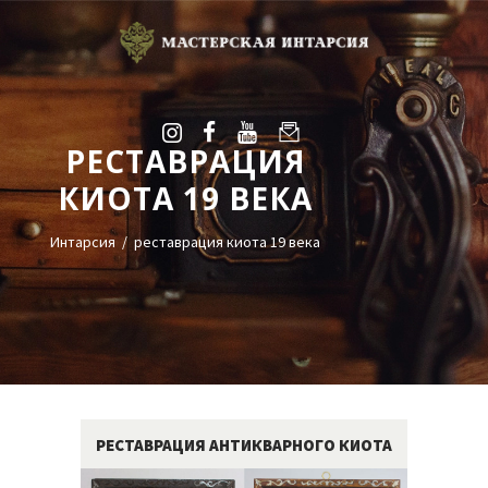
РЕСТАВРАЦИЯ
УСЛУГИ
КИОТА 19 ВЕКА
ГАЛЕРЕЯ
ОЦЕНКА
Интарсия
реставрация киота 19 века
О НАС
БЛОГ
КОНТАКТЫ
+38(068)95-45-535
Viber
РЕСТАВРАЦИЯ АНТИКВАРНОГО КИОТА
Telegram