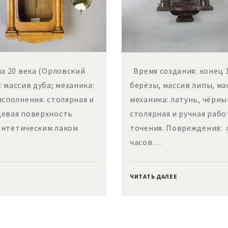
а 20 века (Орловский
Время создания: конец 1
 масcив дуба; механика:
берёзы, массив липы, ма
исполнения: столярная и
механика: латунь, чёрны
цевая поверхность
столярная и ручная рабо
интетическим лаком
точения. Повреждения: 
часов…
ЧИТАТЬ ДАЛЕЕ