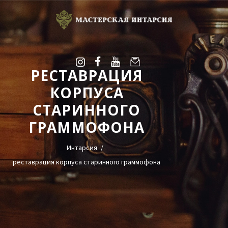
РЕСТАВРАЦИЯ
УСЛУГИ
КОРПУСА
ГАЛЕРЕЯ
СТАРИННОГО
ОЦЕНКА
О НАС
ГРАММОФОНА
БЛОГ
Интарсия
КОНТАКТЫ
реставрация корпуса старинного граммофона
+38(068)95-45-535
Viber
Telegram