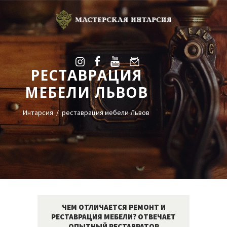
РЕСТАВРАЦИЯ
УСЛУГИ
МЕБЕЛИ ЛЬВОВ
ГАЛЕРЕЯ
ОЦЕНКА
Интарсия
реставрация мебели Львов
О НАС
БЛОГ
КОНТАКТЫ
+38(068)95-45-535
Viber
ЧЕМ ОТЛИЧАЕТСЯ РЕМОНТ И
РЕСТАВРАЦИЯ МЕБЕЛИ? ОТВЕЧАЕТ
Telegram
ОПЫТНЫЙ РЕСТАВРАТОР