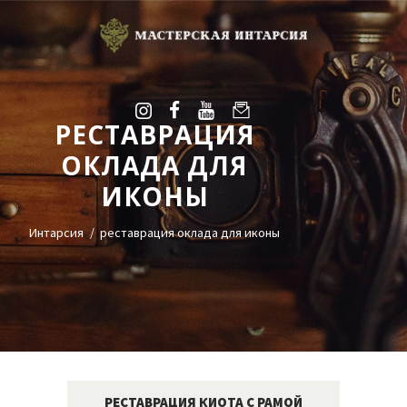
РЕСТАВРАЦИЯ
УСЛУГИ
ОКЛАДА ДЛЯ
ГАЛЕРЕЯ
ИКОНЫ
ОЦЕНКА
О НАС
Интарсия
реставрация оклада для иконы
БЛОГ
КОНТАКТЫ
+38(068)95-45-535
Viber
Telegram
РЕСТАВРАЦИЯ КИОТА С РАМОЙ