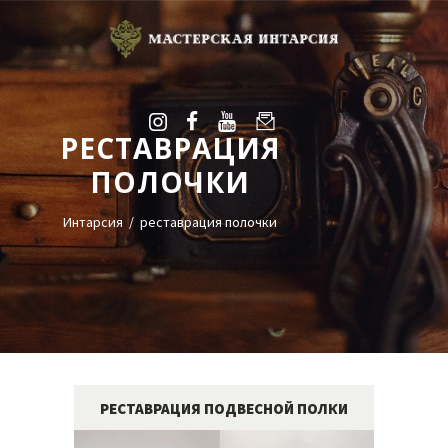
РЕСТАВРАЦИЯ
УСЛУГИ
ПОЛОЧКИ
ГАЛЕРЕЯ
ОЦЕНКА
Интарсия
реставрация полочки
О НАС
БЛОГ
КОНТАКТЫ
+38(068)95-45-535
Viber
РЕСТАВРАЦИЯ ПОДВЕСНОЙ ПОЛКИ
Telegram