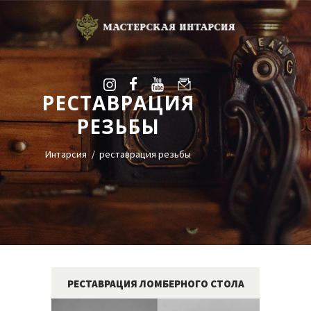
РЕСТАВРАЦИЯ
УСЛУГИ
РЕЗЬБЫ
ГАЛЕРЕЯ
ОЦЕНКА
Интарсия
реставрация резьбы
О НАС
БЛОГ
КОНТАКТЫ
+38(068)95-45-535
Viber
РЕСТАВРАЦИЯ ЛОМБЕРНОГО СТОЛА
Telegram