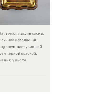
Материал: массив сосны,
Техника исполнения:
реждения: поступивший
ен чёрной краской,
нения; у киота