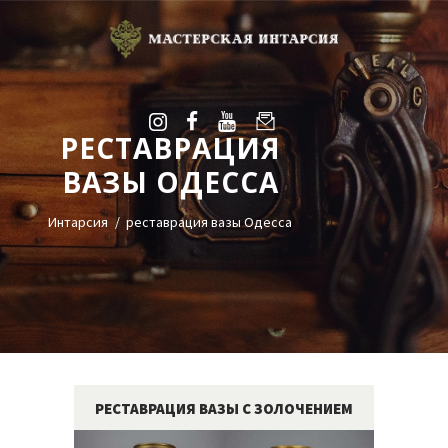
РЕСТАВРАЦИЯ
УСЛУГИ
ВАЗЫ ОДЕССА
ГАЛЕРЕЯ
ОЦЕНКА
Интарсия
реставрация вазы Одесса
О НАС
БЛОГ
КОНТАКТЫ
+38(068)95-45-535
Viber
РЕСТАВРАЦИЯ ВАЗЫ С ЗОЛОЧЕНИЕМ
Telegram