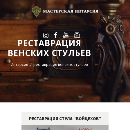
РЕСТАВРАЦИЯ
УСЛУГИ
ВЕНСКИХ СТУЛЬЕВ
ГАЛЕРЕЯ
ОЦЕНКА
Интарсия
реставрация венских стульев
О НАС
БЛОГ
КОНТАКТЫ
+38(068)95-45-535
Viber
РЕСТАВРАЦИЯ СТУЛА “ВОЙЦЕХОВ”
Telegram