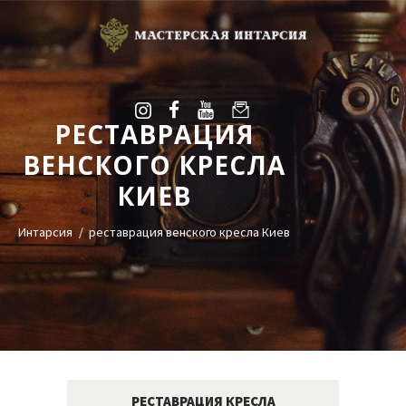
РЕСТАВРАЦИЯ
УСЛУГИ
ВЕНСКОГО КРЕСЛА
ГАЛЕРЕЯ
КИЕВ
ОЦЕНКА
О НАС
Интарсия
реставрация венского кресла Киев
БЛОГ
КОНТАКТЫ
+38(068)95-45-535
Viber
Telegram
РЕСТАВРАЦИЯ КРЕСЛА