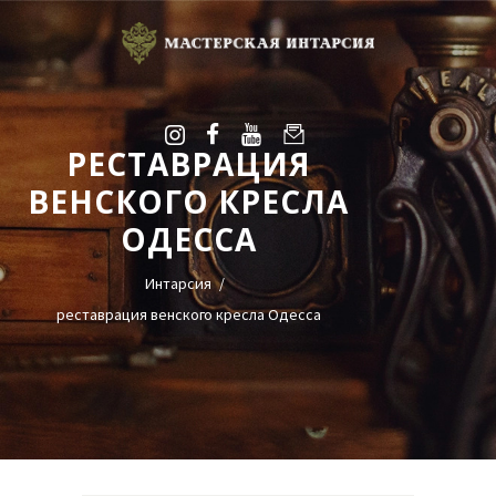
РЕСТАВРАЦИЯ
УСЛУГИ
ВЕНСКОГО КРЕСЛА
ГАЛЕРЕЯ
ОДЕССА
ОЦЕНКА
О НАС
Интарсия
БЛОГ
реставрация венского кресла Одесса
КОНТАКТЫ
+38(068)95-45-535
Viber
Telegram