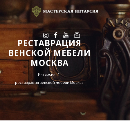
РЕСТАВРАЦИЯ
УСЛУГИ
ВЕНСКОЙ МЕБЕЛИ
ГАЛЕРЕЯ
МОСКВА
ОЦЕНКА
О НАС
Интарсия
БЛОГ
реставрация венской мебели Москва
КОНТАКТЫ
+38(068)95-45-535
Viber
Telegram