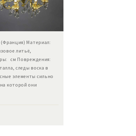
а (Франция) Материал:
нзовое литьё,
еры: см Повреждения:
алла, следы воска в
есные элементы сильно
 на которой они