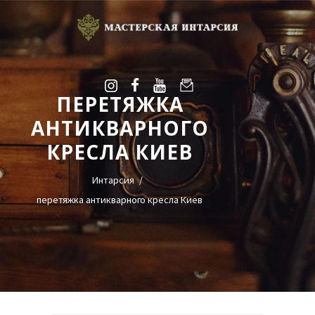
ПЕРЕТЯЖКА
УСЛУГИ
АНТИКВАРНОГО
ГАЛЕРЕЯ
КРЕСЛА КИЕВ
ОЦЕНКА
О НАС
Интарсия
БЛОГ
перетяжка антикварного кресла Киев
КОНТАКТЫ
+38(068)95-45-535
Viber
Telegram