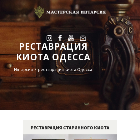
РЕСТАВРАЦИЯ
УСЛУГИ
КИОТА ОДЕССА
ГАЛЕРЕЯ
ОЦЕНКА
Интарсия
реставрация киота Одесса
О НАС
БЛОГ
КОНТАКТЫ
+38(068)95-45-535
Viber
РЕСТАВРАЦИЯ СТАРИННОГО КИОТА
Telegram